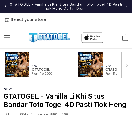
mer
GTATOGEL - Vanilla Li Khi Situs Bandar Toto Togel 4D Pasti
Tiok Heng
Daftar Disini !
Select your store
Cart
NEW
NEW
GTATOGEL
GTATOGEL 202
From Rp10.000
From Rp5.000
NEW
GTATOGEL - Vanilla Li Khi Situs
Bandar Toto Togel 4D Pasti Tiok Heng
SKU:
8801004905
Barcode:
8801004905