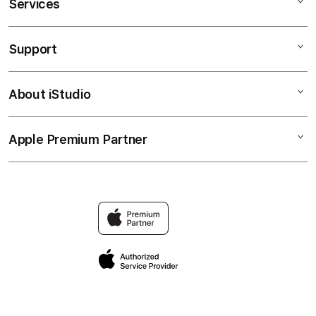
Services
Mac
iPad
Support
AppleCare+
iPhone
Corporate
Watch
About iStudio
My Account
GTATOGEL DAFTAR
Music
Collection & Delivery
Elush Service Provider
GTATOGEL LOGIN
Apple Premium Partner
About Us
Returns & Exchanges
Financing Options
GTATOGEL LINK
Find an iStudio near you
Contact Us
Trade-in
GTATOGEL
Why Shop at iStudio
FAQ
Traveller’s Reservation
Elush Corporate Website
Privacy Policy
Site Terms of Use