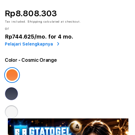
Rp8.808.303
Tax included.
Shipping
calculated at checkout.
or
Rp744.625
/mo. for 4 mo.
Pelajari Selengkapnya
Color
- Cosmic Orange