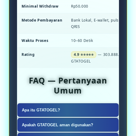
Minimal Withdraw
Rp50.000
Metode Pembayaran
Bank Lokal, E-wallet, pulsa, dan S
QRIS
Waktu Proses
10–60 Detik
Rating
4.9 ⭐⭐⭐⭐⭐
— 303.888.000 Ula
GTATOGEL
FAQ — Pertanyaan
Umum
Apa itu GTATOGEL?
GTATOGEL adalah platform agen
Apakah GTATOGEL aman digunakan?
toto dan togel online yang