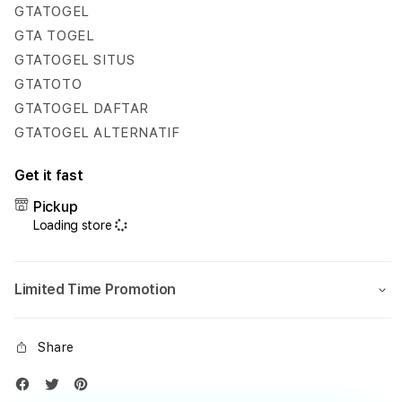
Situs
Situs
GTATOGEL
Bandar
Band
GTA TOGEL
Toto
Toto
GTATOGEL SITUS
Togel
Toge
GTATOTO
4D
4D
Pasti
Pasti
GTATOGEL DAFTAR
Tiok
Tiok
GTATOGEL ALTERNATIF
Heng
Hen
Get it fast
Pickup
Loading store
Limited Time Promotion
Share