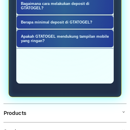
Ya, GTATOGEL mengutamakan
menyediakan berbagai permainan
Bagaimana cara melakukan deposit di
keamanan data pengguna dengan
GTATOGEL?
lengkap serta pasaran Toto 4D
sistem yang terjamin serta transaksi
dengan prediksi terbaru setiap
Proses deposit di GTATOGEL sangat
Berapa minimal deposit di GTATOGEL?
yang aman dan terpercaya.
harinya.
mudah, pemain hanya perlu memilih
Minimal deposit hanya sebesar 5
metode pembayaran yang tersedia
Apakah GTATOGEL mendukung tampilan mobile
ribu saja sudah bisa menikmati
yang ringan?
dan mengikuti langkah yang
semau game yang ada di DUNITOTO.
diberikan di dalam platform.
Ya, platform kami sudah sepenuhnya
menggunakan teknologi AMP. Ini
memastikan halaman situs sangat
ringan, cepat diakses dari perangkat
mobile mana pun, dan menghemat
kuota data Anda saat memantau
hasil keluaran atau memasang
angka.
Products