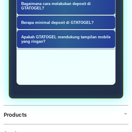
Ya, GTATOGEL mengutamakan
menyediakan berbagai permainan
Bagaimana cara melakukan deposit di
keamanan data pengguna dengan
GTATOGEL?
lengkap serta pasaran Toto 4D
sistem yang terjamin serta transaksi
dengan prediksi terbaru setiap
Proses deposit di GTATOGEL sangat
Berapa minimal deposit di GTATOGEL?
yang aman dan terpercaya.
harinya.
mudah, pemain hanya perlu memilih
Minimal deposit hanya sebesar 5
metode pembayaran yang tersedia
Apakah GTATOGEL mendukung tampilan mobile
ribu saja sudah bisa menikmati
yang ringan?
dan mengikuti langkah yang
semau game yang ada di DUNITOTO.
diberikan di dalam platform.
Ya, platform kami sudah sepenuhnya
menggunakan teknologi AMP. Ini
memastikan halaman situs sangat
ringan, cepat diakses dari perangkat
mobile mana pun, dan menghemat
kuota data Anda saat memantau
hasil keluaran atau memasang
angka.
Products