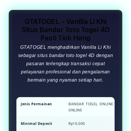
GTATOGEL - Vanilla Li Khi
Situs Bandar Toto Togel 4D
Pasti Tiok Heng
GTATOGEL menghadirkan Vanilla Li Khi
sebagai situs bandar toto togel 4D dengan
pasaran terlengkap transaksi cepat
pelayanan profesional dan pengalaman
bermain yang nyaman setiap hari.
Jenis Permainan
BANDAR TOGEL ONLINE DAN TO
ONLINE
Minimal Deposit
Rp10.000