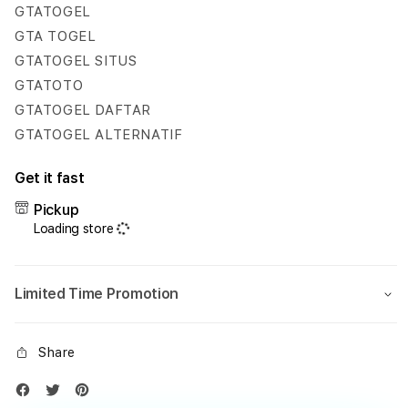
Situs
Situs
GTATOGEL
Bandar
Band
GTA TOGEL
Toto
Toto
GTATOGEL SITUS
Togel
Toge
GTATOTO
4D
4D
Pasti
Pasti
GTATOGEL DAFTAR
Tiok
Tiok
GTATOGEL ALTERNATIF
Heng
Hen
Get it fast
Pickup
Loading store
Limited Time Promotion
Share