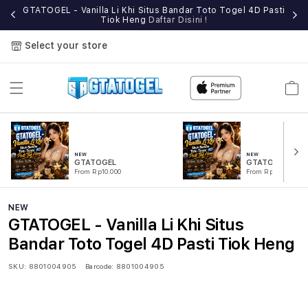
mer
GTATOGEL - Vanilla Li Khi Situs Bandar Toto Togel 4D Pasti
Tiok Heng
Daftar Disini !
Select your store
Cart
NEW
NEW
GTATOGEL
GTATOGEL 202
From Rp10.000
From Rp5.000
NEW
GTATOGEL - Vanilla Li Khi Situs
Bandar Toto Togel 4D Pasti Tiok Heng
SKU:
8801004905
Barcode:
8801004905